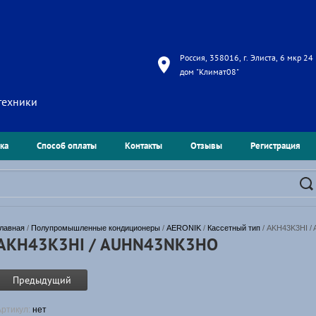
Россия, 358016, г. Элиста, 6 мкр 24
дом "Климат08"
техники
ка
Способ оплаты
Контакты
Отзывы
Регистрация
лавная
 / 
Полупромышленные кондиционеры
 / 
AERONIK
 / 
Кассетный тип
 / AKH43K3HI 
AKH43K3HI / AUHN43NK3HO
Предыдущий
Артикул:
нет