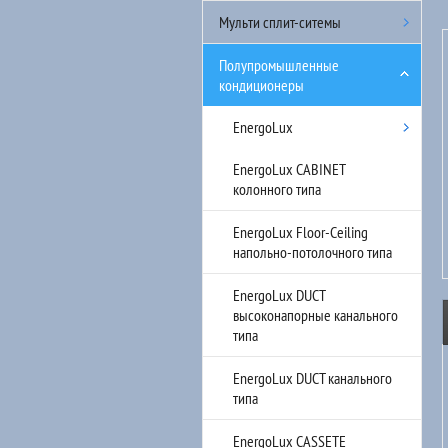
Мульти сплит-ситемы
Полупромышленные
кондиционеры
EnergoLux
EnergoLux CABINET
колонного типа
EnergoLux Floor-Ceiling
напольно-потолочного типа
EnergoLux DUCT
высоконапорные канального
типа
EnergoLux DUCT канального
типа
EnergoLux CASSETE