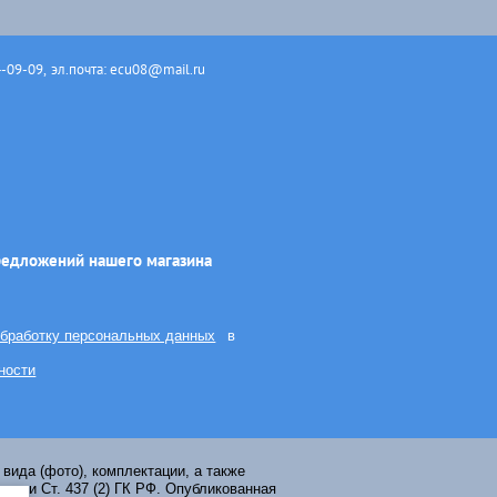
4-09-09
,
эл.почта: ecu08@mail.ru
редложений нашего магазина
обработку персональных данных
в
ности
вида (фото), комплектации, а также
иями Ст. 437 (2) ГК РФ. Опубликованная