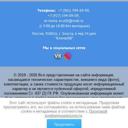
Телефоны:
+7 (961) 399-69-09
,
+7 (927) 594-09-09
,
эл.почта: ecu08@mail.ru
(с 9:00 до 18:00 без выходных)
Россия, 358016, г. Элиста, 6 мкр 24 дом
"Климат08"
Мы в социальных сетях
© 2019 - 2026 Вся представленная на сайте информация,
касающаяся технических характеристик, внешнего вида (фото),
комплектации, а также стоимости продукции носит информационный
характер и не является публичной офертой, определяемой
положениями Ст. 437 (2) ГК РФ. Опубликованная информация может
быть изменена в любое время без предварительного уведомления.
Для получения подробной информации обращайтесь к менеджерам
Этот сайт использует файлы cookie и метаданные. Продолжая
просматривать его, вы соглашаетесь на использование нами файлов
компании по указанным на сайте телефонам.
cookie и метаданных в соответствии с
Политикой
Политика конфиденциальности
конфиденциальности
.
Мегагрупп.ру
Продолжить