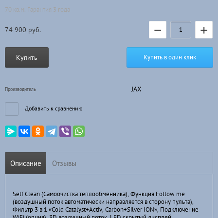
70 кв.м. Гарантия 3 года
−
+
74 900
руб.
Купить
Купить в один клик
JAX
Производитель
Добавить к сравнению
Описание
Отзывы
Self Clean (Самоочистка теплообменника), Функция Follow me
(воздушный поток автоматически направляется в сторону пульта),
Фильтр 3 в 1 «Cold Catalyst+Activ, Carbon+Silver ION», Подключение
WiFi (опция), 3D воздушный поток, LED скрытый дисплей,