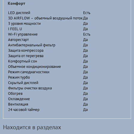
Комфорт
LED дисплей
Есть
3D AIRFLOW – объемный воздушный поток
Да
3 уровня мощности
Да
I FEEL U
Да
Wi-Fi управление
Есть
Авторестарт
Да
Антибактериальный фильтр
Да
Защита компрессора
Да
Защита от перегрева
Да
Комфортный сон
Да
Объемное кондиционирование
Да
Режим самодиагностики
Да
Режим турбо
Да
Скрытый дисплей
Да
Фильтры очистки воздуха
Да
Обогрев
Да
Охлаждение
Да
Вентиляция
Да
24 часовой таймер
Да
Находится в разделах