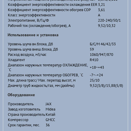
Коэффициент энергоэффективности охлаждения EER
3,21
Коэффициент энергоэффективности обогрев COP
3,61
Класс энергоэффективности
А
Электропитание, В/Гц/Ф
220-240/50/1
Рабочий ток (охлаждение/обогрев), А
9,52/10,32
Использование и установка
Уровень шума вн.блока, Дб
Б/С/М 46/42/33
Уровень шума внеш.блока, Дб
59
Расход воздуха, м3/час
1060/947/870
Хладагент
R410
Диапазон наружных температур ОХЛАЖДЕНИЕ,
+18~+43
`С
Диапазон наружных температур ОБОГРЕВ, `С
-7~-+24
Мах. длина трасс/ Мах. перепад высот, м
25/10
Диаметр труб жидкость/газ, мм (дюймы)
9,52(3/8)/15,88(5/8)
Оборудование
Производитель
JAX
Завод изготовитель
Midea
Страна производитель
Китай
Компрессор
GMCC
Срок гарантии, мес.
36