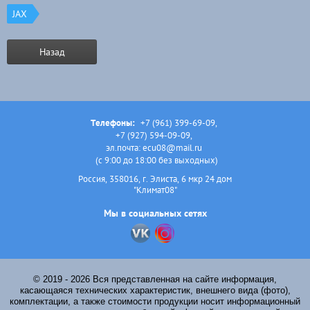
JAX
Назад
Телефоны:
+7 (961) 399-69-09
,
+7 (927) 594-09-09
,
эл.почта: ecu08@mail.ru
(с 9:00 до 18:00 без выходных)
Россия, 358016, г. Элиста, 6 мкр 24 дом
"Климат08"
Мы в социальных сетях
© 2019 - 2026 Вся представленная на сайте информация,
касающаяся технических характеристик, внешнего вида (фото),
комплектации, а также стоимости продукции носит информационный