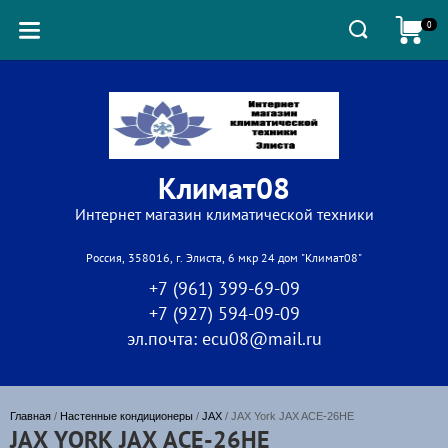
0
Климат08
Интернет магазин климатической техники
Россия, 358016, г. Элиста, 6 мкр 24 дом "Климат08"
+7 (961) 399-69-09
+7 (927) 594-09-09
эл.почта: ecu08@mail.ru
Главная
 / 
Настенные кондиционеры
 / 
JAX
 / JAX York JAX ACE-26HE
JAX YORK JAX ACE-26HE