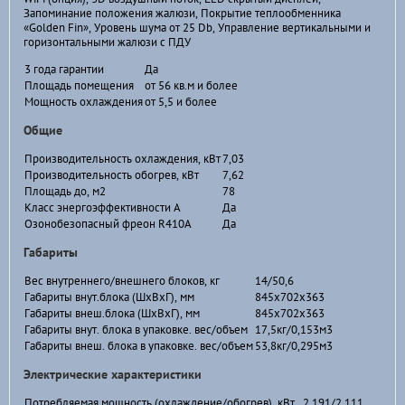
Запоминание положения жалюзи, Покрытие теплообменника
«Golden Fin», Уровень шума от 25 Db, Управление вертикальными и
горизонтальными жалюзи с ПДУ
3 года гарантии
Да
Площадь помещения
от 56 кв.м и более
Мощность охлаждения
от 5,5 и более
Общие
Производительность охлаждения, кВт
7,03
Производительность обогрев, кВт
7,62
Площадь до, м2
78
Класс энергоэффективности А
Да
Озонобезопасный фреон R410A
Да
Габариты
Вес внутреннего/внешнего блоков, кг
14/50,6
Габариты внут.блока (ШхВхГ), мм
845х702х363
Габариты внеш.блока (ШхВхГ), мм
845х702х363
Габариты внут. блока в упаковке. вес/объем
17,5кг/0,153м3
Габариты внеш. блока в упаковке. вес/объем
53,8кг/0,295м3
Электрические характеристики
Потребляемая мощность (охлаждение/обогрев), кВт
2,191/2,111